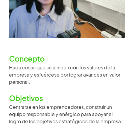
HISTORIAS DE CLIENTES
Miembro de repuestos
SALA DE NOTICIAS
Acceso
VIDEO
ARTÍCULOS TÉCNICOS
Concepto
×
Haga cosas que se alineen con los valores de la
empresa y esfuércese por lograr avances en valor
CARRERA
personal.
CONTÁCTENOS
Objetivos
Centrarse en los emprendedores, construir un
equipo responsable y enérgico para apoyar el
logro de los objetivos estratégicos de la empresa.