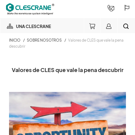
UNA CLESCRANE
INICIO
/
SOBRE NOSOTROS
/
Valores de CLES que vale la pena
NUESTRO NEGOCIO
descubrir
Miembro del negocio de
NUESTRA FÁBRICA
almacenamiento
BUSCAR
Valores de CLES que vale la pena descubrir
Login
CONSULTORÍA DE PROYECTOS
×
SERVICIOS
Consulta de pedido
SOBRE NOSOTROS
Login