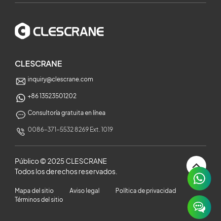
CLESCRANE
inquiry@clescrane.com
+86 13523501202
Consultoría gratuita en línea
0086-371-5532 8269 Ext. 1019
Público © 2025 CLESCRANE
Todos los derechos reservados.
×
Mapa del sitio
Aviso legal
Política de privacidad
Términos del sitio