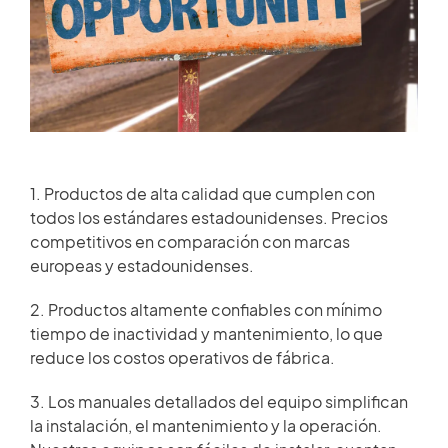
HISTORIAS DE CLIENTES
Miembro de repuestos
SALA DE NOTICIAS
Acceso
VIDEO
ARTÍCULOS TÉCNICOS
1. Productos de alta calidad que cumplen con
×
todos los estándares estadounidenses. Precios
competitivos en comparación con marcas
CARRERA
europeas y estadounidenses.
2. Productos altamente confiables con mínimo
CONTÁCTENOS
tiempo de inactividad y mantenimiento, lo que
reduce los costos operativos de fábrica.
3. Los manuales detallados del equipo simplifican
la instalación, el mantenimiento y la operación.