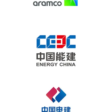
HISTORIAS DE CLIENTES
Miembro de repuestos
SALA DE NOTICIAS
Acceso
VIDEO
ARTÍCULOS TÉCNICOS
×
CARRERA
CONTÁCTENOS