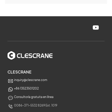
CLESCRANE
inquiry@clescrane.com
+86 13523501202
Consultoría gratuita en línea
0086-371-5532 8269 Ext. 1019