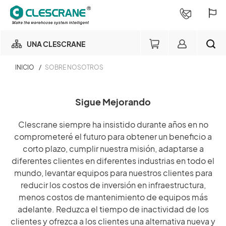
UNA CLESCRANE
INICIO
/
SOBRE NOSOTROS
NUESTRO NEGOCIO
Miembro del negocio de
Sigue Mejorando
NUESTRA FÁBRICA
almacenamiento
BUSCAR
Clescrane siempre ha insistido durante años en no
Login
CONSULTORÍA DE PROYECTOS
comprometeré el futuro para obtener un beneficio a
×
corto plazo, cumplir nuestra misión, adaptarse a
diferentes clientes en diferentes industrias en todo el
SERVICIOS
mundo, levantar equipos para nuestros clientes para
Consulta de pedido
reducir los costos de inversión en infraestructura,
SOBRE NOSOTROS
menos costos de mantenimiento de equipos más
Login
adelante. Reduzca el tiempo de inactividad de los
clientes y ofrezca a los clientes una alternativa nueva y