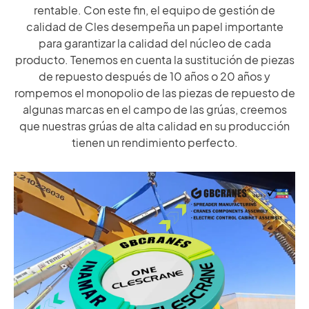
HISTORIAS DE CLIENTES
rentable. Con este fin, el equipo de gestión de
calidad de Cles desempeña un papel importante
Miembro de repuestos
para garantizar la calidad del núcleo de cada
SALA DE NOTICIAS
producto. Tenemos en cuenta la sustitución de piezas
Acceso
de repuesto después de 10 años o 20 años y
VIDEO
rompemos el monopolio de las piezas de repuesto de
algunas marcas en el campo de las grúas, creemos
que nuestras grúas de alta calidad en su producción
ARTÍCULOS TÉCNICOS
×
tienen un rendimiento perfecto.
CARRERA
CONTÁCTENOS