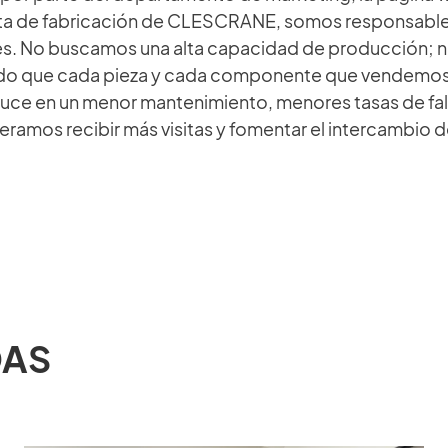
incluido el cronograma de producción,
ta de fabricación de CLESCRANE, somos responsables 
manuales de instalación y usuario,
s. No buscamos una alta capacidad de producción; nu
documentos de mantenimiento, esquemas
 que cada pieza y cada componente que vendemos si
eléctricos, códigos de materiales y
aduce en un menor mantenimiento, menores tasas de fal
certificados de prueba.
eramos recibir más visitas y fomentar el intercambio 
Login
DAS
×