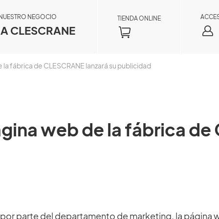
 NUESTRO NEGOCIO
ACCE
TIENDA ONLINE
A CLESCRANE
 la fábrica de CLESCRANE lanzará su publicidad
gina web de la fábrica d
Consulta de pedido
×
Al registrarse como miembro, podrá acceder
por parte del departamento de marketing, la página 
a la información de su pedido en tiempo real,