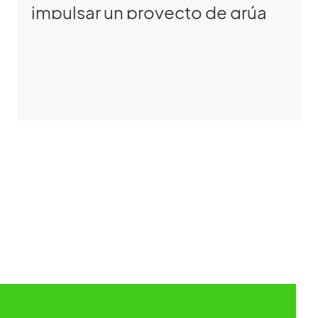
impulsar un proyecto de grúa
puente totalmente
automatizada en Europa