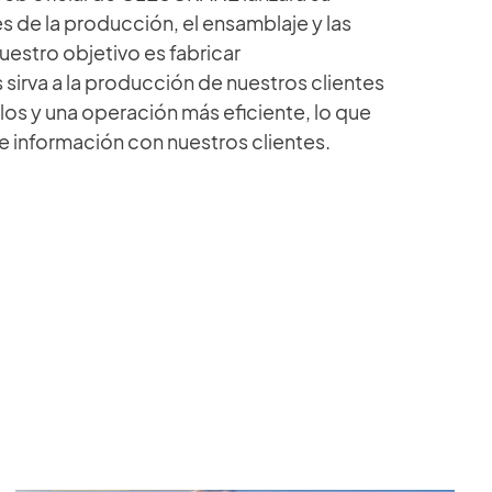
en cualquier momento y en cualquier lugar,
de la producción, el ensamblaje y las
incluidos cronogramas de producción,
estro objetivo es fabricar
manuales de instalación y usuario,
rva a la producción de nuestros clientes
documentos de mantenimiento, códigos de
los y una operación más eficiente, lo que
materiales, esquemas eléctricos y
de información con nuestros clientes.
certificados de prueba.
Acceso