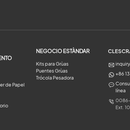
NEGOCIO ESTÀNDAR
CLESCR
ENTO
Kits para Grùas
inqui
Puentes Grùas
+86 1
Trócola Pesadora
Consul
ler de Papel
línea
0086-
orio
Ext. 1