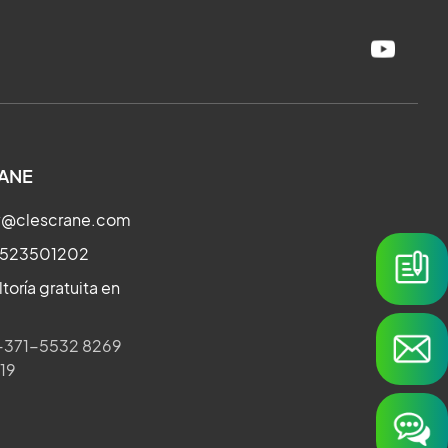
ANE
ry@clescrane.com
3523501202
toría gratuita en
371-5532 8269
019