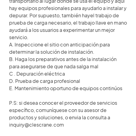
transportarlo al lugar donde se usa el equipo y aquí
HISTORIAS DE CLIENTES
hay equipos profesionales para ayudarlo a instalar y
Miembro de repuestos
depurar. Por supuesto, también hayel trabajo de
SALA DE NOTICIAS
prueba de carga necesario, el trabajo llave en mano
Acceso
ayudará a los usuarios a experimentar un mejor
servicio.
VIDEO
A. Inspeccione el sitio con anticipación para
determinar la solución de instalación.
ARTÍCULOS TÉCNICOS
B. Haga los preparativos antes de la instalación
×
para asegurarse de que nada salga mal
C . Depuración eléctrica
CARRERA
D. Prueba de carga profesional
E. Mantenimiento oportuno de equipos continúos
CONTÁCTENOS
P.S: si desea conocer el proveedor de servicios
específico, comuníquese con su asesor de
productos y soluciones, o envia la consulta a
inquiry@clescrane.com