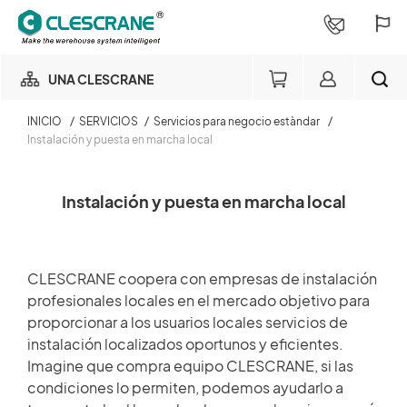
UNA CLESCRANE
INICIO
/
SERVICIOS
/
Servicios para negocio estàndar
/
NUESTRO NEGOCIO
Instalación y puesta en marcha local
Miembro del negocio de
NUESTRA FÁBRICA
almacenamiento
BUSCAR
Instalación y puesta en marcha local
Login
CONSULTORÍA DE PROYECTOS
×
CLESCRANE coopera con empresas de instalación
SERVICIOS
profesionales locales en el mercado objetivo para
Consulta de pedido
proporcionar a los usuarios locales servicios de
instalación localizados oportunos y eficientes.
SOBRE NOSOTROS
Login
Imagine que compra equipo CLESCRANE, si las
condiciones lo permiten, podemos ayudarlo a