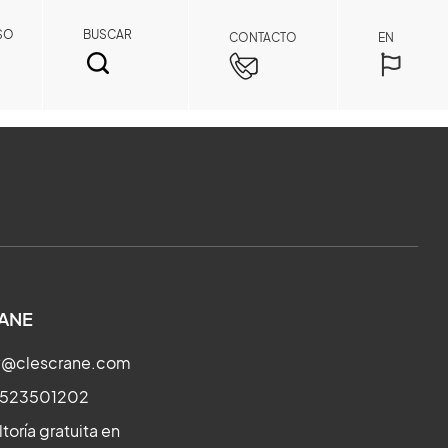
SO
BUSCAR
CONTACTO
EN
BUSCAR
ANE
ry@clescrane.com
3523501202
toría gratuita en