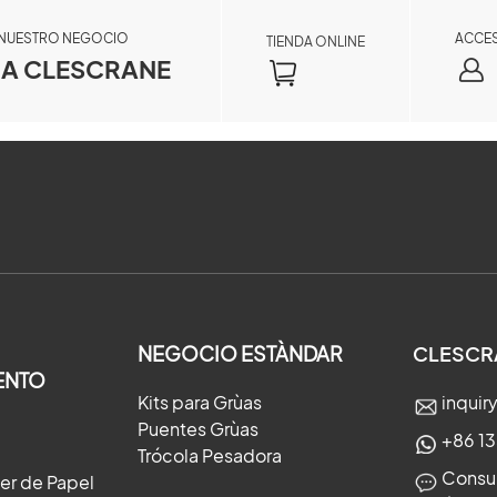
 NUESTRO NEGOCIO
ACCE
TIENDA ONLINE
A CLESCRANE
×
NEGOCIO ESTÀNDAR
CLESCR
ENTO
Kits para Grùas
inqui
×
Puentes Grùas
+86 1
Trócola Pesadora
Consul
ler de Papel