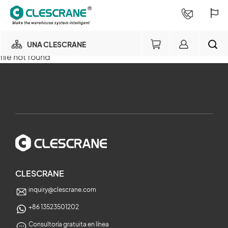
UNA CLESCRANE
file not found
NUESTRO NEGOCIO
×
NUESTRA FÁBRICA
BUSCAR
CONSULTORÍA DE PROYECTOS
×
SERVICIOS
CLESCRANE
inquiry@clescrane.com
SOBRE NOSOTROS
+86 13523501202
Consultoría gratuita en línea