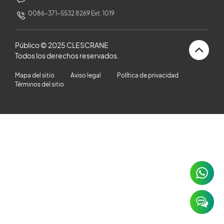
HISTORIAS DE CLIENTES
0086-371-5532 8269 Ext. 1019
SALA DE NOTICIAS
Público © 2025 CLESCRANE
Todos los derechos reservados.
VIDEO
Mapa del sitio
Aviso legal
Política de privacidad
Términos del sitio
ARTÍCULOS TÉCNICOS
CARRERA
CONTÁCTENOS
×